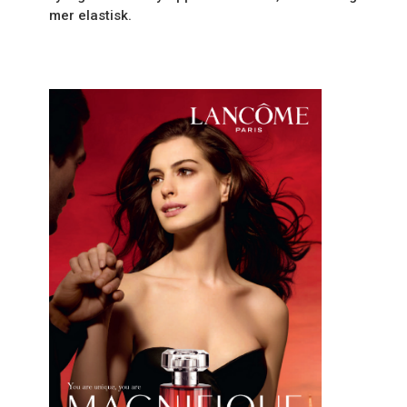
mer elastisk.