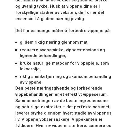
det sannsynlig at de vokser seg sunne, sterke
og uvanlig tykke. Husk at vippene dine er i
forskjellige stadier av veksten, derfor er det
essensielt å gi dem næring jevnlig.
Det finnes mange måter å forbedre vippene på:
gi dem riktig næring gjennom mat
redusere øyensminke, vippeextensions og
lignende behandlinger,
bruke naturlige metoder for vippepleie, som
lakserolje,
riktig sminkefjerning og skånsom behandling
av vippene.
Den beste næringsgivende og forbedrende
vippebehandlingen er et effektivt vippeserum.
Sammensetningen av de beste ingrediensene
og naturlige ekstrakter – det perfekte serumet
leverer styrke gjennom hvert stadie av vippenes
liv. Vippene vokser raskere. Vippekanten er
fyldigere. Hver ny vippe er sterkere, sunnere og