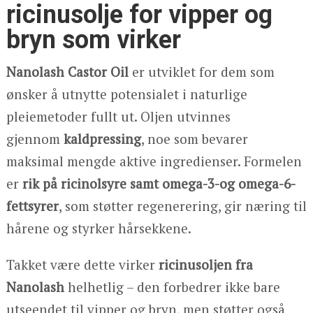
ricinusolje for vipper og
bryn som virker
Nanolash Castor Oil
er utviklet for dem som
ønsker å utnytte potensialet i naturlige
pleiemetoder fullt ut. Oljen utvinnes
gjennom
kaldpressing
, noe som bevarer
maksimal mengde aktive ingredienser. Formelen
er
rik på ricinolsyre samt omega-3-og omega-6-
fettsyrer
, som støtter regenerering, gir næring til
hårene og styrker hårsekkene.
Takket være dette virker
ricinusoljen fra
Nanolash
helhetlig – den forbedrer ikke bare
utseendet til vipper og bryn, men støtter også