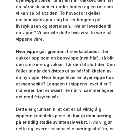
øyenvippe vokser ut av en hårfollikkel, den har
en hårsekk som er under huden og en rot som
vi kan se på utsiden. To hovedforskjeller
mellom øyenvipper og hår er lengden på
livssyklusen og størrelsen. Hva er levetiden til
en vippe? Vi bør vite dette hvis vi vil ta vare på
vippene våre.
Hver vippe går gjennom tre vekststadier.
Den
dukker opp som en babyvippe (nytt hår), så blir
den sterkere og vokser før den til slutt dør. Den
faller ut når den dyttes ut av hårfollikkelen av
en ny vippe. Hvor lenge lever en øyenvippe hos
et menneske? Lengden til vippens levetid er 3
måneder. Det er svært lite når vi sammenligner
det med frisyren vår.
Dette er grunnen til at det er så viktig å gi
vippene kompleks pleie.
Vi bør gi dem næring
på et tidlig stadie av intensiv vekst.
Hvis vi gjør
dette og leverer essensielle næringsstoffer, er