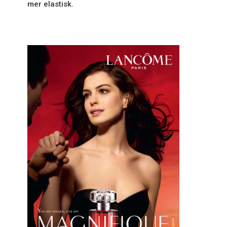
mer elastisk.