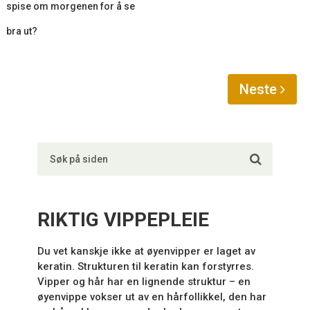
spise om morgenen for å se
bra ut?
Neste
RIKTIG VIPPEPLEIE
Du vet kanskje ikke at øyenvipper er laget av
keratin. Strukturen til keratin kan forstyrres.
Vipper og hår har en lignende struktur – en
øyenvippe vokser ut av en hårfollikkel, den har